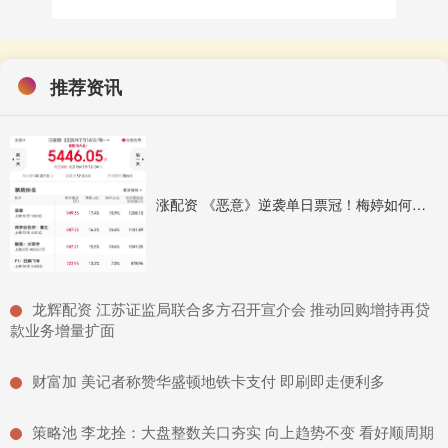
推荐资讯
涨配资 《恶意》逆袭单日票冠！梅婷如何演到撕心裂肺？
​龙辉配资 江苏证监局联合多方召开宣介会 推动回购增持再贷
款业务增量扩面
​财富加 美记者称赞华盛顿地铁卡支付 即刷即走便利多
​策略池 李龙拴：大盘整数关口夯实 向上趋势不变 看好顺周期