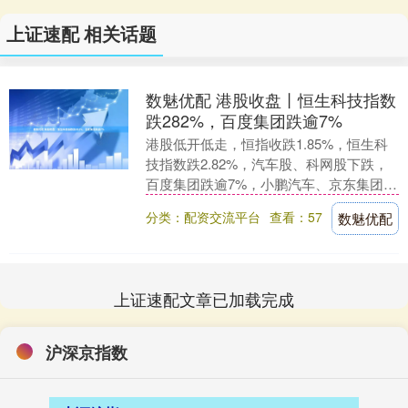
上证速配 相关话题
数魅优配 港股收盘丨恒生科技指数
跌282%，百度集团跌逾7%
港股低开低走，恒指收跌1.85%，恒生科
技指数跌2.82%，汽车股、科网股下跌，
百度集团跌逾7%，小鹏汽车、京东集团跌
超6%，阿里巴巴跌超4%。 举报 第一财
分类：配资交流平台
查看：57
数魅优配
经....
上证速配文章已加载完成
沪深京指数