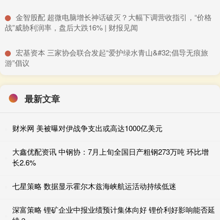
​金智股配 超微电脑增长神话破灭？大幅下调营收指引，“价格
战”威胁利润率，盘后大跌16% | 财报见闻
​宏基资本 三家协会联合发起“爱护绿水青山&#32;倡导无痕旅
游”倡议
最新文章
财米网 美被曝对伊战争支出或高达1000亿美元
大鑫优配资讯 中钢协：7月上旬全国日产粗钢273万吨 环比增
长2.6%
七星策略 数据显示霍尔木兹海峡航运活动持续低迷
深富策略 锂矿企业中报业绩预计集体向好 锂价利好影响能否延